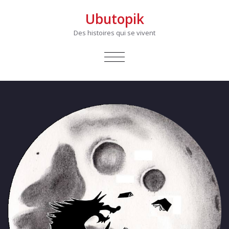
Ubutopik
Des histoires qui se vivent
AFFICHER/MASQUER
LA
NAVIGATION