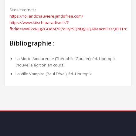
Sites Internet :
https://rollandchauviere.jimdofree.com/
https://www.kitsch-paradise.fr/?
fbclid=IwAR2cNJJgZGOdM7R7dHyrSQNtgyUQA8eacnEissrgEH1r6a_hU
Bibliographie :
La Morte Amoureuse (Théophile Gautier), éd. Ubutopik
(nouvelle édition en cours)
La Ville Vampire (Paul Féval), éd. Ubutopik