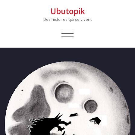
Ubutopik
Des histoires qui se vivent
AFFICHER/MASQUER
LA
NAVIGATION